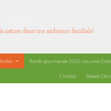
ns des Prés
la nature dans une ambiance familiale!
tivités
Rando gourmande 2026 nouvelle Date
Contact
Balade Déco