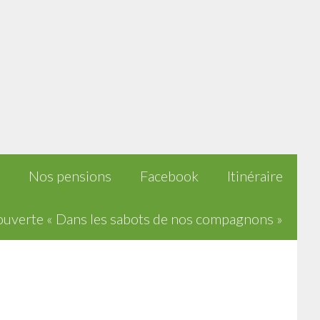
Nos pensions
Facebook
Itinéraire
uverte « Dans les sabots de nos compagnons »